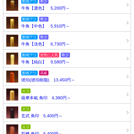
動画アリ
希少
牛角【濃色】 5,200円～
動画アリ
希少
牛角【中色】 5,910円～
動画アリ
希少
牛角【淡色】 6,730円～
動画アリ
女性に人気
希少
牛角【純白】 9,580円～
動画アリ
高級
琥珀(琥珀樹脂) 13,450円～
エコ
薩摩本柘 角印 4,380円～
エコ
玄武 角印 5,400円～
エコ
彩樺 角印 5,400円～