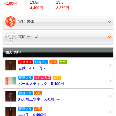
13.5mm
13.5mm
4,180円
4,490円
3,370円
実印 書体
実印 サイズ
個人 実印
オススメ
動画アリ
人気
エコ
玄武 4,180円～
動画アリ
女性に人気
８色
パールスティック 5,400円～
動画アリ
人気
純天然黒水牛 5,910円～
動画アリ
人気
黒水牛 4,490円～