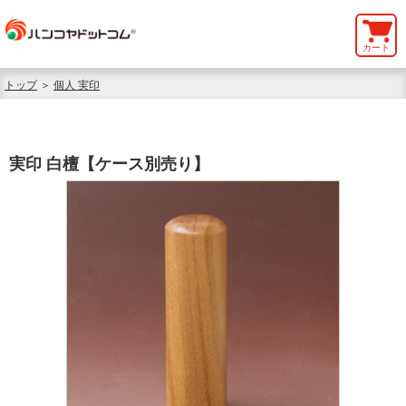
カート
トップ
＞
個人 実印
実印 白檀【ケース別売り】