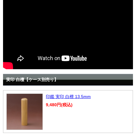
実印 白檀【ケース別売り】
印鑑 実印 白檀 13.5mm
9,480円(税込)