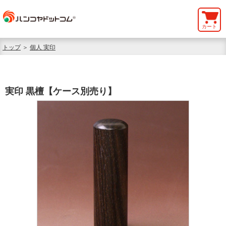
カート
トップ
＞
個人 実印
実印 黒檀【ケース別売り】