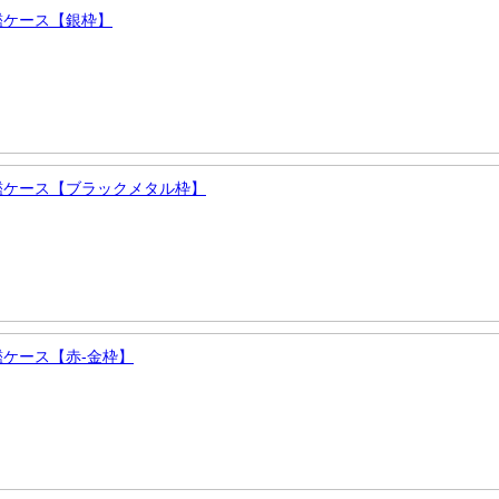
 印鑑ケース【銀枠】
檀 印鑑ケース【ブラックメタル枠】
印鑑ケース【赤-金枠】