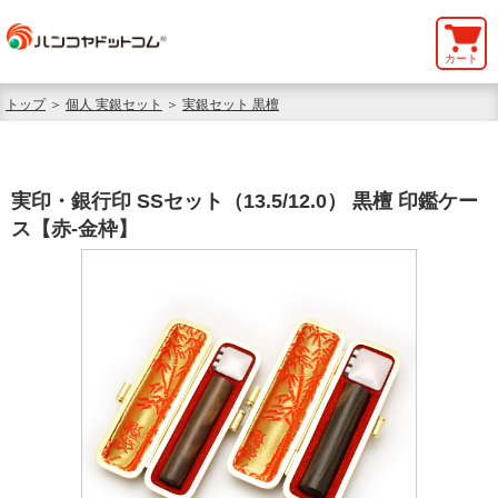
カート
トップ
＞
個人 実銀セット
＞
実銀セット 黒檀
実印・銀行印 SSセット（13.5/12.0） 黒檀 印鑑ケー
ス【赤-金枠】