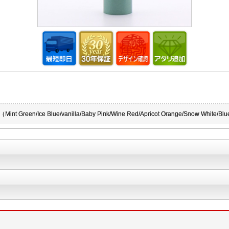
 Blue/vanilla/Baby Pink/Wine Red/Apricot Orange/Snow W