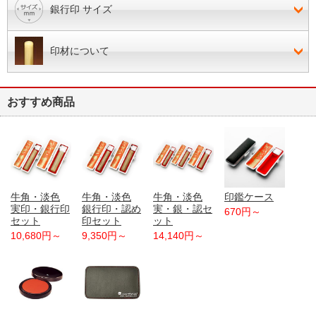
銀行印 サイズ
印材について
おすすめ商品
牛角・淡色
牛角・淡色
牛角・淡色
印鑑ケース
実印・銀行印
銀行印・認め
実・銀・認セ
670円～
セット
印セット
ット
10,680円～
9,350円～
14,140円～