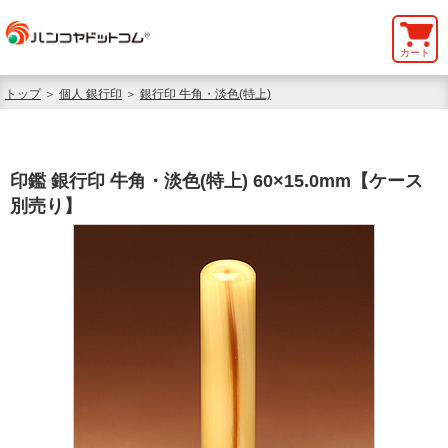
カート
トップ
＞
個人 銀行印
＞
銀行印 牛角・淡色(特上)
印鑑 銀行印 牛角・淡色(特上) 60×15.0mm【ケース
別売り】