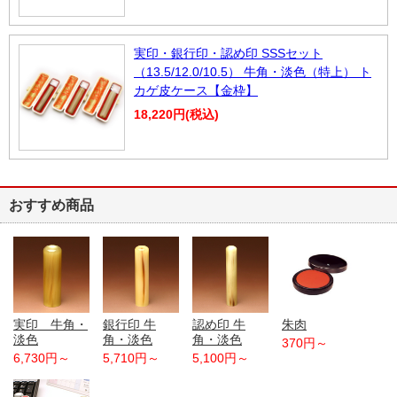
実印・銀行印・認め印 SSSセット
（13.5/12.0/10.5） 牛角・淡色（特上） ト
カゲ皮ケース【金枠】
18,220円(税込)
おすすめ商品
実印 牛角・
銀行印 牛
認め印 牛
朱肉
淡色
角・淡色
角・淡色
370円～
6,730円～
5,710円～
5,100円～