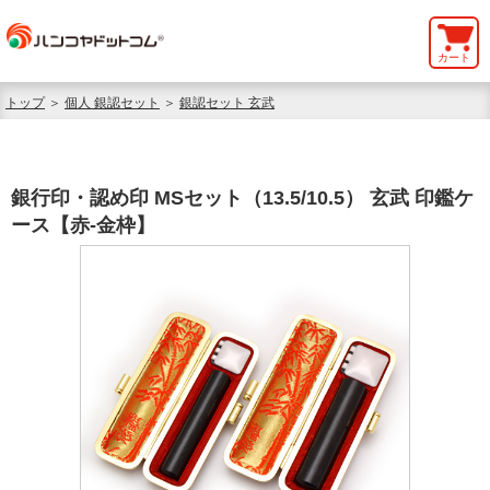
カート
トップ
＞
個人 銀認セット
＞
銀認セット 玄武
銀行印・認め印 MSセット（13.5/10.5） 玄武 印鑑ケ
ース【赤-金枠】