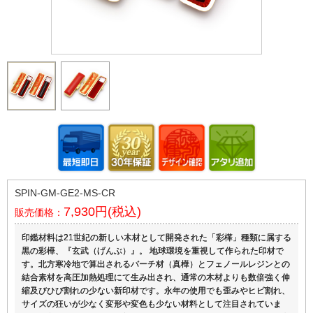
SPIN-GM-GE2-MS-CR
7,930円(税込)
販売価格：
印鑑材料は21世紀の新しい木材として開発された「彩樺」種類に属する
黒の彩樺、『玄武（げんぶ）』。 地球環境を重視して作られた印材で
す。北方寒冷地で算出されるバーチ材（真樺）とフェノールレジンとの
結合素材を高圧加熱処理にて生み出され、通常の木材よりも数倍強く伸
縮及びひび割れの少ない新印材です。永年の使用でも歪みやヒビ割れ、
サイズの狂いが少なく変形や変色も少ない材料として注目されていま