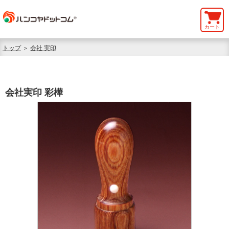
カート
トップ
＞
会社 実印
会社実印 彩樺