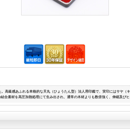
た。高級感あふれる本格的な天丸（ひょうたん型）法人用印鑑で、実印にはサヤ（キャ
の結合素材を高圧加熱処理にて生み出され、通常の木材よりも数倍強く、伸縮及びヒ