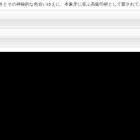
きとその神秘的な色合いゆえに、本象牙に並ぶ高級印材として愛されて