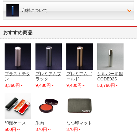
印材について
おすすめ商品
ブラストチタ
プレミアムブ
プレミアムゴ
シルバー印鑑
ン
ラック
ールド
CODE925
8,360円～
9,480円～
9,480円～
53,760円～
印鑑ケース
朱肉
なつ印マット
500円～
370円～
370円～