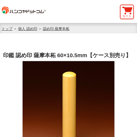
カート
トップ
＞
個人 認め印
＞
認め印 薩摩本柘
印鑑 認め印 薩摩本柘 60×10.5mm【ケース別売り】