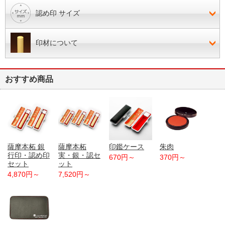
認め印 サイズ
印材について
おすすめ商品
薩摩本柘 銀
薩摩本柘
印鑑ケース
朱肉
行印・認め印
実・銀・認セ
670円～
370円～
セット
ット
4,870円～
7,520円～