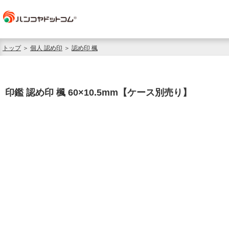
トップ
＞
個人 認め印
＞
認め印 楓
印鑑 認め印 楓 60×10.5mm【ケース別売り】