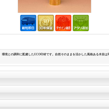
た、環境との調和に配慮したECO印材です。自然そのままを活かした風格ある木目