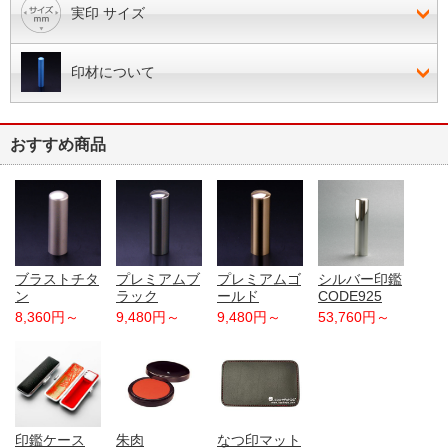
実印 サイズ
印材について
おすすめ商品
ブラストチタ
プレミアムブ
プレミアムゴ
シルバー印鑑
ン
ラック
ールド
CODE925
8,360円～
9,480円～
9,480円～
53,760円～
印鑑ケース
朱肉
なつ印マット