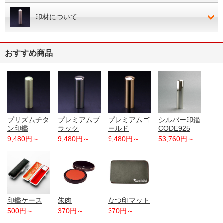
印材について
おすすめ商品
プリズムチタ
プレミアムブ
プレミアムゴ
シルバー印鑑
ン印鑑
ラック
ールド
CODE925
9,480円～
9,480円～
9,480円～
53,760円～
印鑑ケース
朱肉
なつ印マット
500円～
370円～
370円～