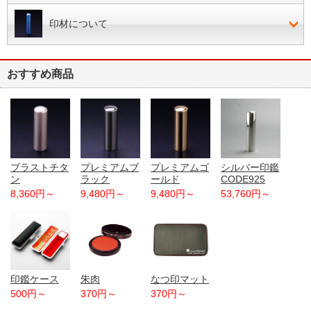
印材について
おすすめ商品
ブラストチタ
プレミアムブ
プレミアムゴ
シルバー印鑑
ン
ラック
ールド
CODE925
8,360円～
9,480円～
9,480円～
53,760円～
印鑑ケース
朱肉
なつ印マット
500円～
370円～
370円～