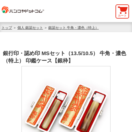
カート
トップ
＞
個人 銀認セット
＞
銀認セット 牛角・濃色（特上）
銀行印・認め印 MSセット（13.5/10.5） 牛角・濃色
（特上） 印鑑ケース【銀枠】