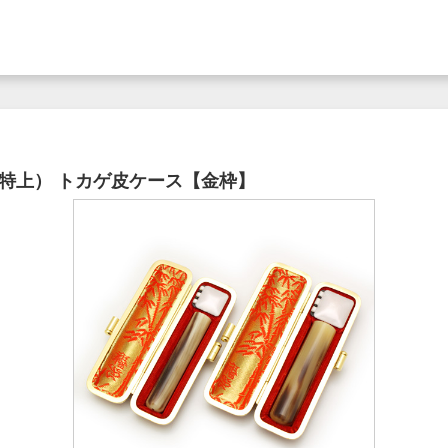
色（特上） トカゲ皮ケース【金枠】