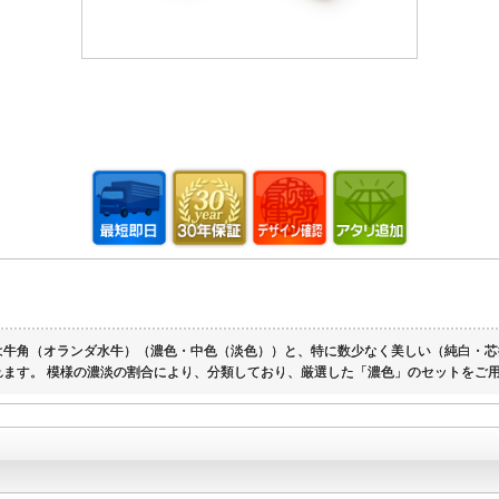
は牛角（オランダ水牛）（濃色・中色（淡色））と、特に数少なく美しい（純白・芯
ます。 模様の濃淡の割合により、分類しており、厳選した「濃色」のセットをご