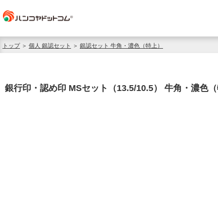
トップ
＞
個人 銀認セット
＞
銀認セット 牛角・濃色（特上）
銀行印・認め印 MSセット（13.5/10.5） 牛角・濃