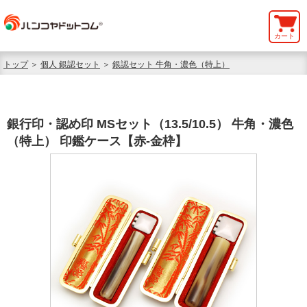
カート
トップ
＞
個人 銀認セット
＞
銀認セット 牛角・濃色（特上）
銀行印・認め印 MSセット（13.5/10.5） 牛角・濃色
（特上） 印鑑ケース【赤-金枠】