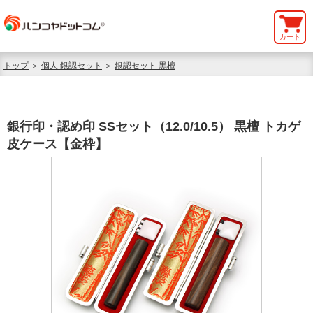
カート
トップ
＞
個人 銀認セット
＞
銀認セット 黒檀
銀行印・認め印 SSセット（12.0/10.5） 黒檀 トカゲ
皮ケース【金枠】