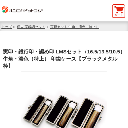
カート
トップ
＞
個人 実銀認セット
＞
実銀セット 牛角・濃色（特上）
実印・銀行印・認め印 LMSセット（16.5/13.5/10.5）
牛角・濃色（特上） 印鑑ケース【ブラックメタル
枠】