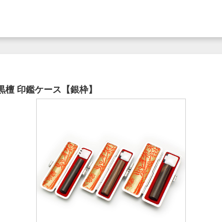
5） 黒檀 印鑑ケース【銀枠】