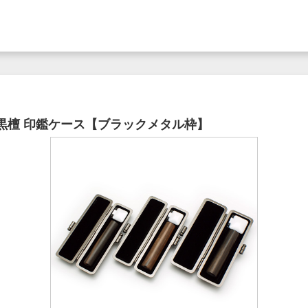
.5） 黒檀 印鑑ケース【ブラックメタル枠】