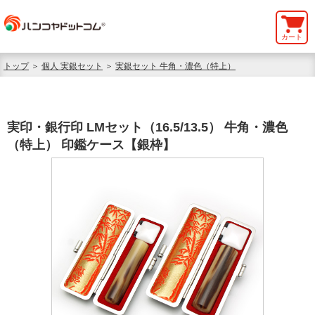
カート
トップ
＞
個人 実銀セット
＞
実銀セット 牛角・濃色（特上）
実印・銀行印 LMセット（16.5/13.5） 牛角・濃色
（特上） 印鑑ケース【銀枠】