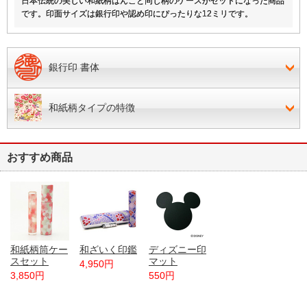
日本伝統の美しい和紙柄はんこと同じ柄のケースがセットになった商品
です。印面サイズは銀行印や認め印にぴったりな12ミリです。
銀行印 書体
和紙柄タイプの特徴
おすすめ商品
和紙柄筒ケー
和ざいく印鑑
ディズニー印
スセット
マット
4,950円
3,850円
550円