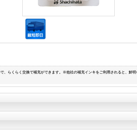
ので、らくらく交換で補充ができます。※他社の補充インキをご利用されると、鮮