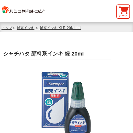
カート
トップ
＞
補充インキ
＞
補充インキ XLR-20N.html
シャチハタ 顔料系インキ 緑 20ml