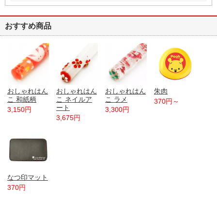
おすすめ商品
おしゃれはん
おしゃれはん
おしゃれはん
朱肉
こ 和紙柄
こ ネイルア
こ ラメ
370円～
ート
3,150円
3,300円
3,675円
なつ印マット
370円