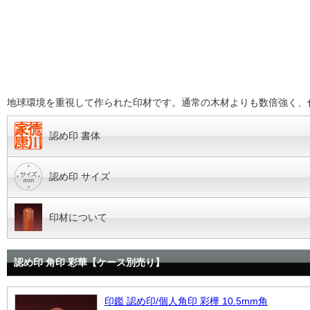
地球環境を重視して作られた印材です。通常の木材よりも数倍強く、
認め印 書体
認め印 サイズ
印材について
認め印 角印 彩華【ケース別売り】
印鑑 認め印/個人角印 彩樺 10.5mm角