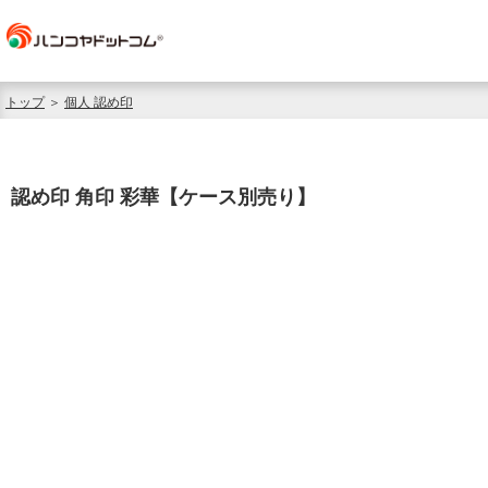
トップ
＞
個人 認め印
認め印 角印 彩華【ケース別売り】