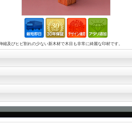
伸縮及びヒビ割れの少ない新木材で木目も非常に綺麗な印材です。