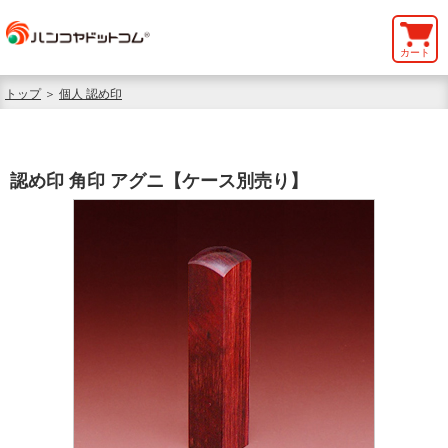
カート
トップ
＞
個人 認め印
認め印 角印 アグニ【ケース別売り】