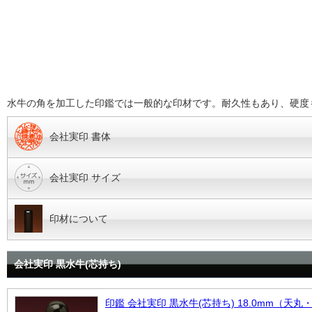
水牛の角を加工した印鑑では一般的な印材です。耐久性もあり、硬度
会社実印 書体
会社実印 サイズ
印材について
会社実印 黒水牛(芯持ち)
印鑑 会社実印 黒水牛(芯持ち) 18.0mm（天丸